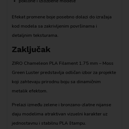
poklone i izložbene modele
Efekat promene boje posebno dolazi do izražaja
kod modela sa zakrivljenim površinama i
detaljnim teksturama.
Zaključak
ZIRO Chameleon PLA Filament 1.75 mm – Moss
Green Luster predstavlja odličan izbor za projekte
koji zahtevaju prirodnu boju sa dinamičnim
metalik efektom.
Prelazi između zelene i bronzano-zlatne nijanse
daju modelima atraktivan vizuelni karakter uz
jednostavnu i stabilnu PLA štampu.