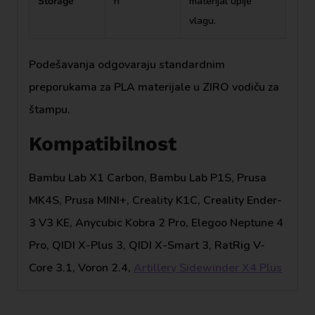
Storage
h
materijal upije
vlagu.
Podešavanja odgovaraju standardnim
preporukama za PLA materijale u ZIRO vodiču za
štampu.
Kompatibilnost
Bambu Lab X1 Carbon, Bambu Lab P1S, Prusa
MK4S, Prusa MINI+, Creality K1C, Creality Ender-
3 V3 KE, Anycubic Kobra 2 Pro, Elegoo Neptune 4
Pro, QIDI X-Plus 3, QIDI X-Smart 3, RatRig V-
Core 3.1, Voron 2.4,
Artillery Sidewinder X4 Plus