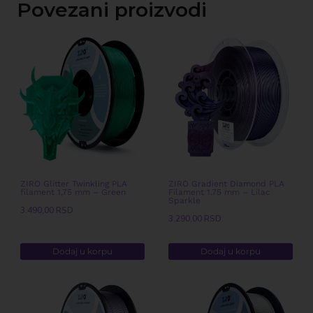
Povezani proizvodi
ZIRO Glitter Twinkling PLA
ZIRO Gradient Diamond PLA
filament 1,75 mm – Green
Filament 1.75 mm – Lilac
Sparkle
3.490,00
RSD
3.290,00
RSD
Dodaj u korpu
Dodaj u korpu