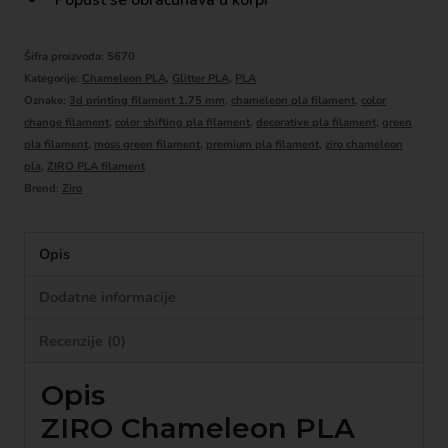
Šifra proizvoda:
5670
Kategorije:
Chameleon PLA
,
Glitter PLA
,
PLA
Oznake:
3d printing filament 1.75 mm
,
chameleon pla filament
,
color
change filament
,
color shifting pla filament
,
decorative pla filament
,
green
pla filament
,
moss green filament
,
premium pla filament
,
ziro chameleon
pla
,
ZIRO PLA filament
Brend:
Ziro
Opis
Dodatne informacije
Recenzije (0)
Opis
ZIRO Chameleon PLA