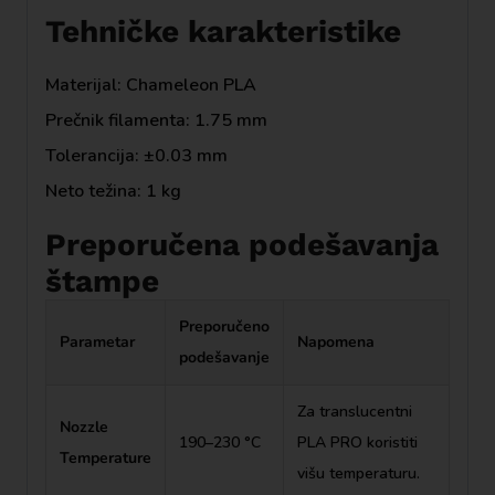
Tehničke karakteristike
Materijal: Chameleon PLA
Prečnik filamenta: 1.75 mm
Tolerancija: ±0.03 mm
Neto težina: 1 kg
Preporučena podešavanja
štampe
Preporučeno
Parametar
Napomena
podešavanje
Za translucentni
Nozzle
190–230 °C
PLA PRO koristiti
Temperature
višu temperaturu.