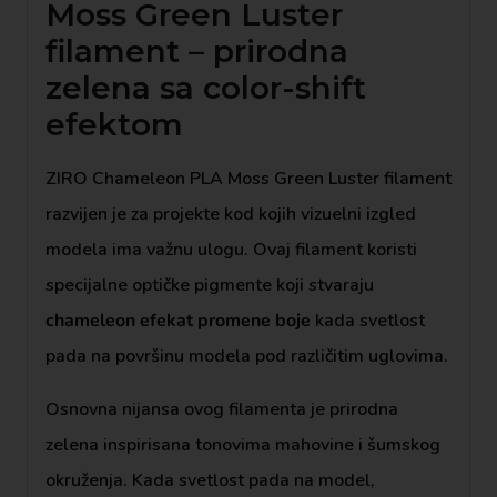
Moss Green Luster
filament – prirodna
zelena sa color-shift
efektom
ZIRO Chameleon PLA Moss Green Luster filament
razvijen je za projekte kod kojih vizuelni izgled
modela ima važnu ulogu. Ovaj filament koristi
specijalne optičke pigmente koji stvaraju
chameleon efekat promene boje
kada svetlost
pada na površinu modela pod različitim uglovima.
Osnovna nijansa ovog filamenta je prirodna
zelena inspirisana tonovima mahovine i šumskog
okruženja. Kada svetlost pada na model,