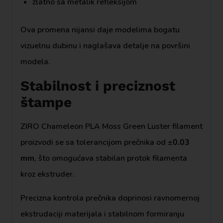
zlatno sa metalik refleksijom
Ova promena nijansi daje modelima bogatu
vizuelnu dubinu i naglašava detalje na površini
modela.
Stabilnost i preciznost
štampe
ZIRO Chameleon PLA Moss Green Luster filament
proizvodi se sa tolerancijom prečnika od
±0.03
mm
, što omogućava stabilan protok filamenta
kroz ekstruder.
Precizna kontrola prečnika doprinosi ravnomernoj
ekstrudaciji materijala i stabilnom formiranju