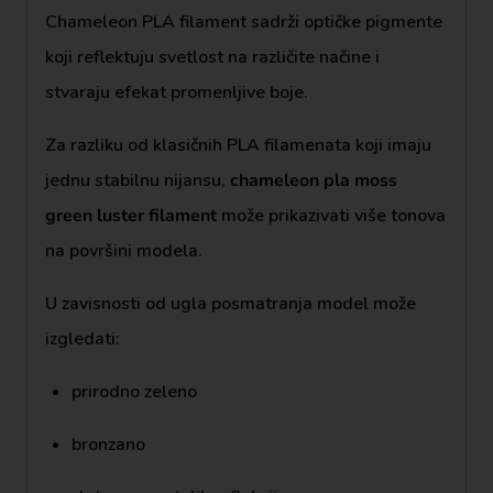
Chameleon PLA filament sadrži optičke pigmente
koji reflektuju svetlost na različite načine i
stvaraju efekat promenljive boje.
Za razliku od klasičnih PLA filamenata koji imaju
jednu stabilnu nijansu,
chameleon pla moss
green luster filament
može prikazivati više tonova
na površini modela.
U zavisnosti od ugla posmatranja model može
izgledati:
prirodno zeleno
bronzano