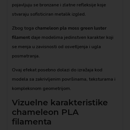
pojavljuju se bronzane i zlatne refleksije koje
stvaraju sofisticiran metalik izgled.
Zbog toga
chameleon pla moss green luster
filament
daje modelima jedinstven karakter koji
se menja u zavisnosti od osvetljenja i ugla
posmatranja.
Ovaj efekat posebno dolazi do izražaja kod
modela sa zakrivljenim površinama, teksturama i
kompleksnom geometrijom.
Vizuelne karakteristike
chameleon PLA
filamenta