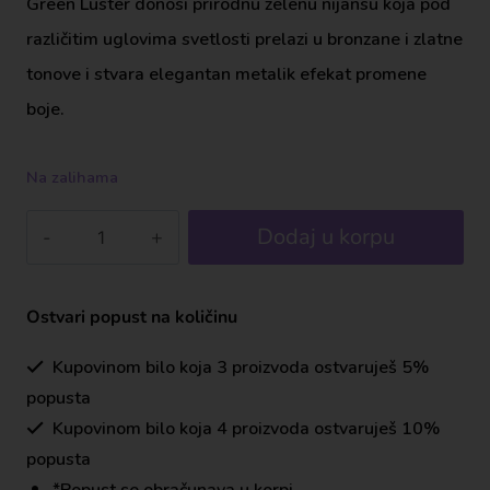
Green Luster donosi prirodnu zelenu nijansu koja pod
različitim uglovima svetlosti prelazi u bronzane i zlatne
tonove i stvara elegantan metalik efekat promene
boje.
Na zalihama
Dodaj u korpu
Ostvari popust na količinu
Kupovinom bilo koja 3 proizvoda ostvaruješ 5%
popusta
Kupovinom bilo koja 4 proizvoda ostvaruješ 10%
popusta
*Popust se obračunava u korpi