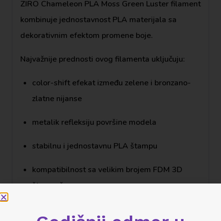
ZIRO Chameleon PLA Moss Green Luster filament
kombinuje jednostavnost PLA materijala sa
dekorativnim efektom promene boje.
Najvažnije prednosti ovog filamenta uključuju:
color-shift efekat između zelene i bronzano-
zlatne nijanse
metalik refleksiju površine modela
stabilnu i jednostavnu PLA štampu
kompatibilnost sa velikim brojem FDM 3D
štampača
Zbog toga je
chameleon pla moss green luster