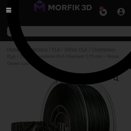
0
Home
/
Prodavnica
/
PLA
/
Glitter PLA
/
Chameleon
PLA
/
ZIRO Chameleon PLA Filament 1.75 mm – Moss
Green Luster