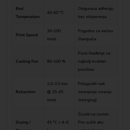
Bed
Osigurava adheziju
40–60 °C
Temperature
bez vitoperenja.
30–100
Pogodno za većinu
Print Speed
mm/s
štampača.
Puno hlađenje za
Cooling Fan
80–100 %
najbolji kvalitet
površine.
1.0–3.0 mm
Prilagoditi radi
Retraction
@ 25–45
smanjenja curenja
mm/s
(stringing).
Čuvati na suvom.
Drying /
45 °C × 4–6
Pre-sušiti ako