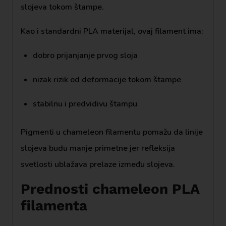
slojeva tokom štampe.
Kao i standardni PLA materijal, ovaj filament ima:
dobro prijanjanje prvog sloja
nizak rizik od deformacije tokom štampe
stabilnu i predvidivu štampu
Pigmenti u chameleon filamentu pomažu da linije
slojeva budu manje primetne jer refleksija
svetlosti ublažava prelaze između slojeva.
Prednosti chameleon PLA
filamenta