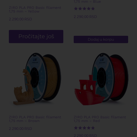
1,75 mm – Blue
ZIRO PLA PRO Basic filament
1,75 mm – Yellow
Ocenjeno
2.290,00
RSD
sa
2.290,00
RSD
5.00
od 5
Pročitajte još
Dodaj u korpu
ZIRO PLA PRO Basic filament
ZIRO PLA PRO Basic filament
1,75 mm – Brown
1,75 mm – Red
2.290,00
RSD
Ocenjeno
2.290,00
RSD