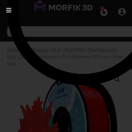
0
Home
/
Prodavnica
/
PLA
/
PLA PRO
/
Fluorescentni
PLA
/
ZIRO Fluorescence PLA Filament 1.75 mm – Fluo
Red