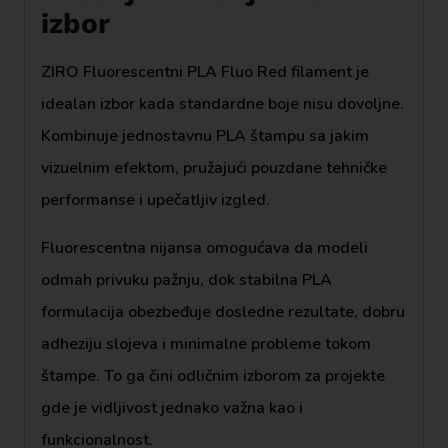
izbor
ZIRO Fluorescentni PLA Fluo Red filament je
idealan izbor kada standardne boje nisu dovoljne.
Kombinuje jednostavnu PLA štampu sa jakim
vizuelnim efektom, pružajući pouzdane tehničke
performanse i upečatljiv izgled.
Fluorescentna nijansa omogućava da modeli
odmah privuku pažnju, dok stabilna PLA
formulacija obezbeđuje dosledne rezultate, dobru
adheziju slojeva i minimalne probleme tokom
štampe. To ga čini odličnim izborom za projekte
gde je vidljivost jednako važna kao i
funkcionalnost.