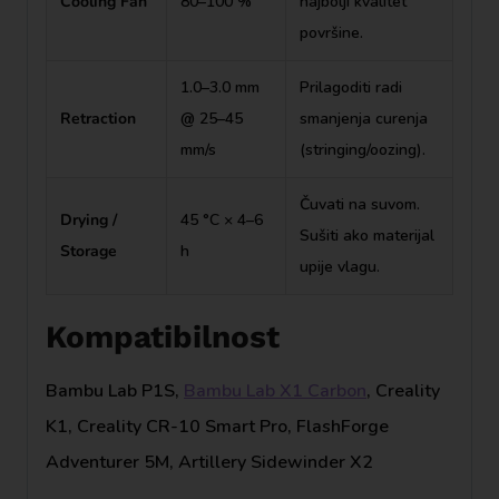
Cooling Fan
80–100 %
najbolji kvalitet
površine.
1.0–3.0 mm
Prilagoditi radi
Retraction
@ 25–45
smanjenja curenja
mm/s
(stringing/oozing).
Čuvati na suvom.
Drying /
45 °C × 4–6
Sušiti ako materijal
Storage
h
upije vlagu.
Kompatibilnost
Bambu Lab P1S,
Bambu Lab X1 Carbon
, Creality
K1, Creality CR-10 Smart Pro, FlashForge
Adventurer 5M, Artillery Sidewinder X2