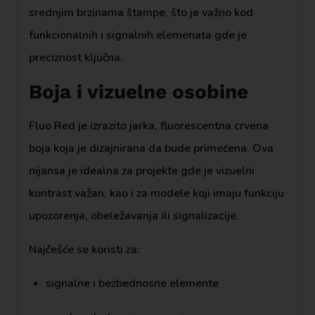
srednjim brzinama štampe, što je važno kod
funkcionalnih i signalnih elemenata gde je
preciznost ključna.
Boja i vizuelne osobine
Fluo Red je izrazito jarka, fluorescentna crvena
boja koja je dizajnirana da bude primećena. Ova
nijansa je idealna za projekte gde je vizuelni
kontrast važan, kao i za modele koji imaju funkciju
upozorenja, obeležavanja ili signalizacije.
Najčešće se koristi za:
signalne i bezbednosne elemente