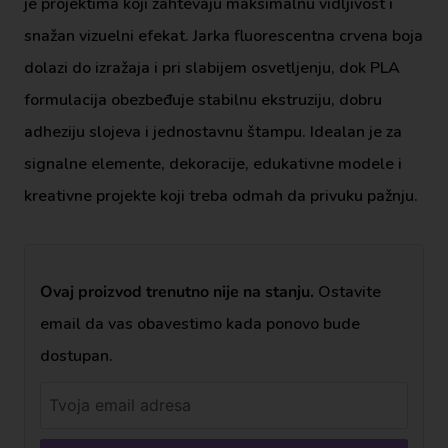
je projektima koji zahtevaju maksimalnu vidljivost i
snažan vizuelni efekat. Jarka fluorescentna crvena boja
dolazi do izražaja i pri slabijem osvetljenju, dok PLA
formulacija obezbeđuje stabilnu ekstruziju, dobru
adheziju slojeva i jednostavnu štampu. Idealan je za
signalne elemente, dekoracije, edukativne modele i
kreativne projekte koji treba odmah da privuku pažnju.
Ovaj proizvod trenutno nije na stanju.
Ostavite
email da vas obavestimo kada ponovo bude
dostupan.