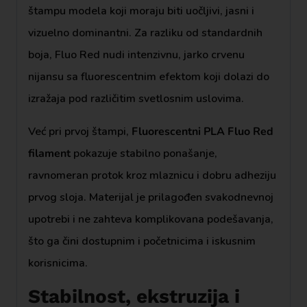
štampu modela koji moraju biti uočljivi, jasni i
vizuelno dominantni. Za razliku od standardnih
boja, Fluo Red nudi intenzivnu, jarko crvenu
nijansu sa fluorescentnim efektom koji dolazi do
izražaja pod različitim svetlosnim uslovima.
Već pri prvoj štampi,
Fluorescentni PLA Fluo Red
filament
pokazuje stabilno ponašanje,
ravnomeran protok kroz mlaznicu i dobru adheziju
prvog sloja. Materijal je prilagođen svakodnevnoj
upotrebi i ne zahteva komplikovana podešavanja,
što ga čini dostupnim i početnicima i iskusnim
korisnicima.
Stabilnost, ekstruzija i