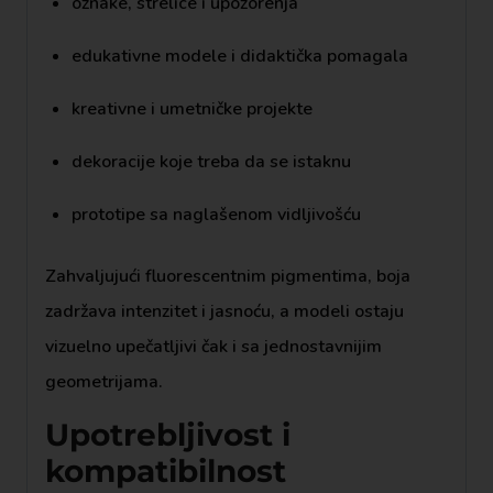
oznake, strelice i upozorenja
edukativne modele i didaktička pomagala
kreativne i umetničke projekte
dekoracije koje treba da se istaknu
prototipe sa naglašenom vidljivošću
Zahvaljujući fluorescentnim pigmentima, boja
zadržava intenzitet i jasnoću, a modeli ostaju
vizuelno upečatljivi čak i sa jednostavnijim
geometrijama.
Upotrebljivost i
kompatibilnost