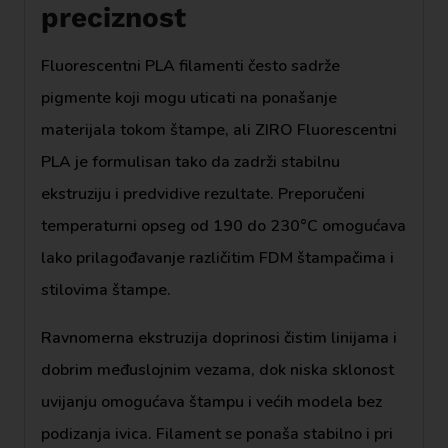
preciznost
Fluorescentni PLA filamenti često sadrže
pigmente koji mogu uticati na ponašanje
materijala tokom štampe, ali ZIRO Fluorescentni
PLA je formulisan tako da zadrži stabilnu
ekstruziju i predvidive rezultate. Preporučeni
temperaturni opseg od 190 do 230°C omogućava
lako prilagođavanje različitim FDM štampačima i
stilovima štampe.
Ravnomerna ekstruzija doprinosi čistim linijama i
dobrim međuslojnim vezama, dok niska sklonost
uvijanju omogućava štampu i većih modela bez
podizanja ivica. Filament se ponaša stabilno i pri