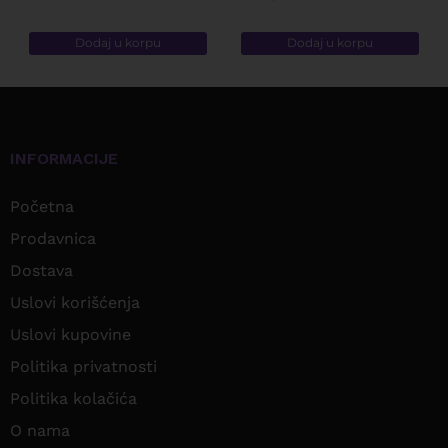
sa
5.00
od 5
Dodaj u korpu
Dodaj u korpu
INFORMACIJE
Početna
Prodavnica
Dostava
Uslovi korišćenja
Uslovi kupovine
Politika privatnosti
Politika kolačića
O nama