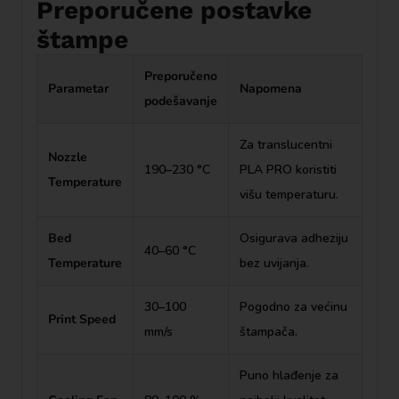
Preporučene postavke
štampe
Preporučeno
Parametar
Napomena
podešavanje
Za translucentni
Nozzle
190–230 °C
PLA PRO koristiti
Temperature
višu temperaturu.
Bed
Osigurava adheziju
40–60 °C
Temperature
bez uvijanja.
30–100
Pogodno za većinu
Print Speed
mm/s
štampača.
Puno hlađenje za