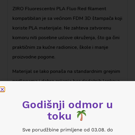
ZIRO Fluorescentni PLA Fluo Red filament
kompatibilan je sa većinom FDM 3D štampača koji
koriste PLA materijale. Ne zahteva zatvorenu
komoru niti posebne uslove okruženja, što ga čini
praktičnim za kućne radionice, škole i manje
proizvodne pogone.
Materijal se lako ponaša na standardnim grejnim
podlogama i dobro prijanja bez dodatnih lepkova,
posebno u preporučenom opsegu temperatura.
Godišnji odmor u
Primena u 3D štampi
toku
U realnoj upotrebi, ovaj filament se često bira za:
Sve porudžbine primljene od 03.08. do
delove koji moraju biti lako uočljivi