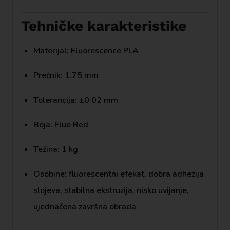
Tehničke karakteristike
Materijal: Fluorescence PLA
Prečnik: 1.75 mm
Tolerancija: ±0.02 mm
Boja: Fluo Red
Težina: 1 kg
Osobine: fluorescentni efekat, dobra adhezija
slojeva, stabilna ekstruzija, nisko uvijanje,
ujednačena završna obrada