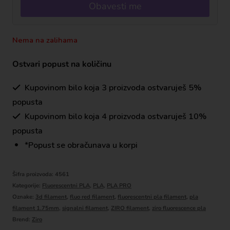
Obavesti me
Nema na zalihama
Ostvari popust na količinu
Kupovinom bilo koja 3 proizvoda ostvaruješ 5%
popusta
Kupovinom bilo koja 4 proizvoda ostvaruješ 10%
popusta
*Popust se obračunava u korpi
Šifra proizvoda:
4561
Kategorije:
Fluorescentni PLA
,
PLA
,
PLA PRO
Oznake:
3d filament
,
fluo red filament
,
fluorescentni pla filament
,
pla
filament 1.75mm
,
signalni filament
,
ZIRO filament
,
ziro fluorescence pla
Brend:
Ziro