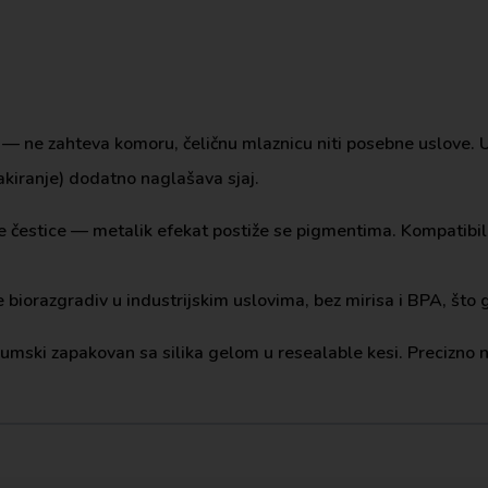
— ne zahteva komoru, čeličnu mlaznicu niti posebne uslove. U
lakiranje) dodatno naglašava sjaj.
ne čestice — metalik efekat postiže se pigmentima. Kompatib
e biorazgradiv u industrijskim uslovima, bez mirisa i BPA, što
uumski zapakovan sa silika gelom u resealable kesi. Precizno 