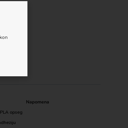
akon
Napomena
 PLA opseg
adheziju