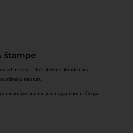
LA štampe
đen od metala — bez složene obrade i bez
površinsku teksturu.
a na brušeni aluminijum i sjajan hrom, što ga