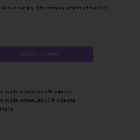
lan za sve koji žele metalni vizuelni efekat bez
Dodaj u korpu
roizvoda ostvaruješ 5% popusta
roizvoda ostvaruješ 10% popusta
 korpi