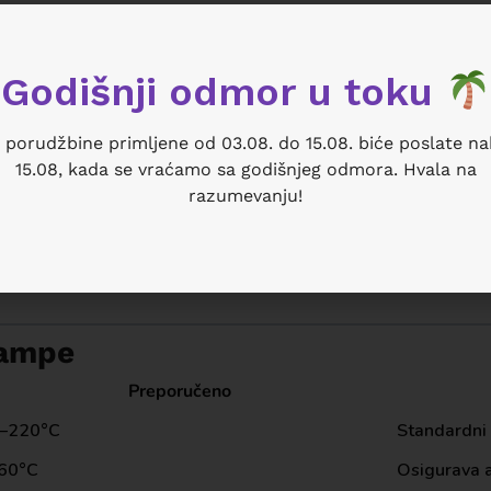
Godišnji odmor u toku
 porudžbine primljene od 03.08. do 15.08. biće poslate n
15.08, kada se vraćamo sa godišnjeg odmora. Hvala na
razumevanju!
tampe
Preporučeno
–220°C
Standardni
60°C
Osigurava 