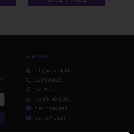
Dodaj u korpu
KONTAKT
info@morfik3d.rs
aj
0637135495
Niš, Srbija
Morfik 3D DOO
PIB: 115062513
MB: 22110560