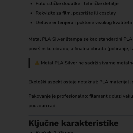
Futurističke dodatke i tehničke detalje
Rekvizite za film, pozorište ili cosplay
Delove enterijera i poklone visokog kvaliteta
Metal PLA Silver štampa se kao standardni PLA 
površinsku obradu, a finalna obrada (poliranje, 
Metal PLA Silver ne sadrži stvarne metal
Ekološki aspekt ostaje netaknut: PLA materijal j
Pakovanje je profesionalno: filament dolazi vak
pouzdan rad.
Ključne karakteristike
Prečnik: 1,75 mm