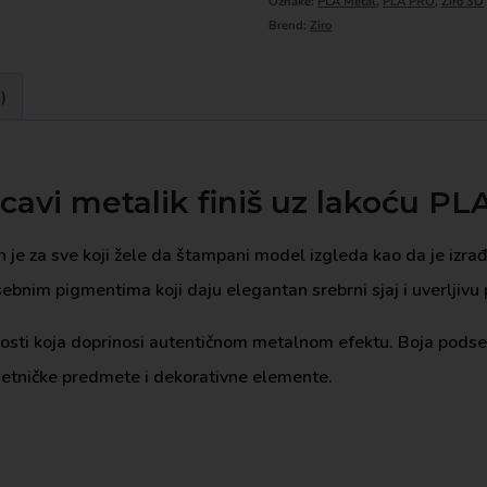
Oznake:
PLA Metal
,
PLA PRO
,
Ziro 3D
Brend:
Ziro
)
ucavi metalik finiš uz lakoću P
je za sve koji žele da štampani model izgleda kao da je izra
ebnim pigmentima koji daju elegantan srebrni sjaj i uverljivu 
losti koja doprinosi autentičnom metalnom efektu. Boja podseć
metničke predmete i dekorativne elemente.