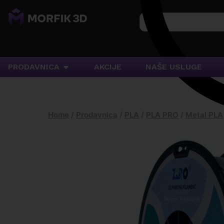
PRODAVNICA
AKCIJE
NAŠE USLUGE
Home
/
Prodavnica
/
PLA
/
PLA PRO
/
Metal PLA