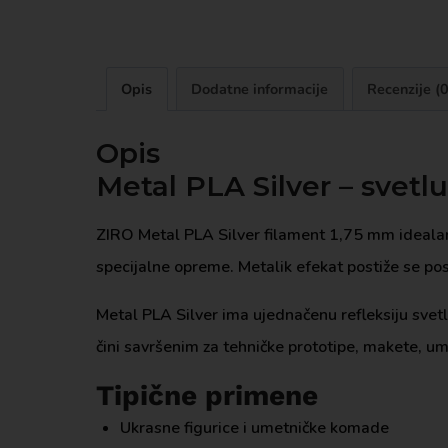
Opis
Dodatne informacije
Recenzije (0
Opis
Metal PLA Silver – svetl
ZIRO Metal PLA Silver filament 1,75 mm idealan 
specijalne opreme. Metalik efekat postiže se pos
Metal PLA Silver ima ujednačenu refleksiju svet
čini savršenim za tehničke prototipe, makete, u
Tipične primene
Ukrasne figurice i umetničke komade