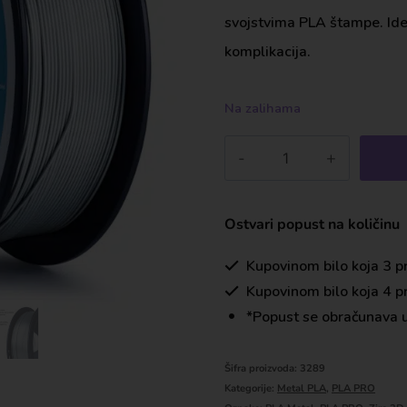
svojstvima PLA štampe. Idea
komplikacija.
Na zalihama
Ostvari popust na količinu
Kupovinom bilo koja 3 p
Kupovinom bilo koja 4 p
*Popust se obračunava u
Šifra proizvoda:
3289
Kategorije:
Metal PLA
,
PLA PRO