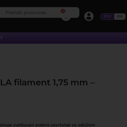
0
RSD
KM
T
LA filament 1,75 mm –
inuje svetlucavi srebrni završetak sa odličnim