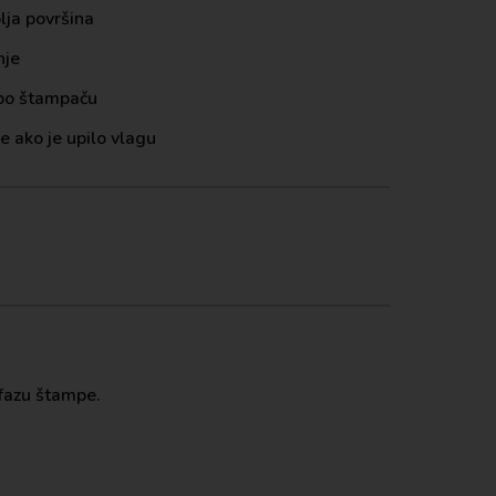
lja površina
nje
 po štampaču
e ako je upilo vlagu
 fazu štampe.