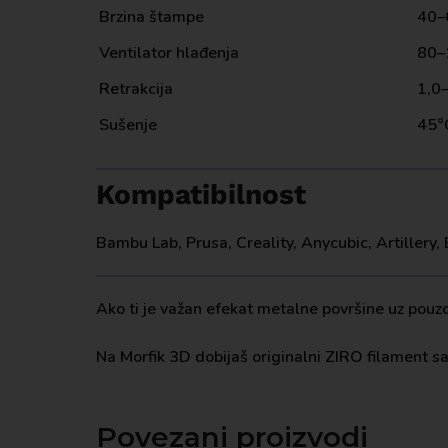
Brzina štampe
40–
Ventilator hlađenja
80
Retrakcija
1,0
Sušenje
45°
Kompatibilnost
Bambu Lab, Prusa, Creality, Anycubic, Artillery,
Ako ti je važan efekat metalne površine uz pouz
Na Morfik 3D dobijaš originalni ZIRO filament 
Povezani proizvodi