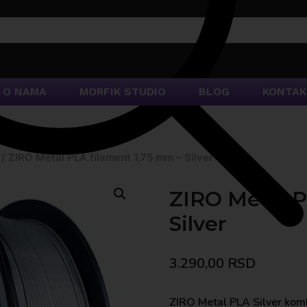
O NAMA
MORFIK STUDIO
BLOG
KONTAK
/
ZIRO Metal PLA filament 1,75 mm – Silver
ZIRO Metal P
Silver
3.290,00
RSD
ZIRO Metal PLA Silver komb