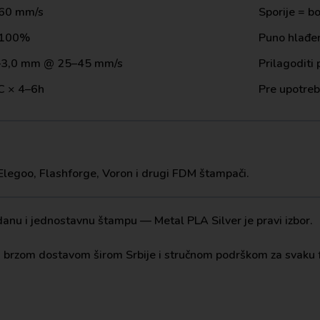
60 mm/s
Sporije = bo
–100%
Puno hlađe
–3,0 mm @ 25–45 mm/s
Prilagoditi
C × 4–6h
Pre upotreb
 Elegoo, Flashforge, Voron i drugi FDM štampači.
danu i jednostavnu štampu — Metal PLA Silver je pravi izbor.
sa brzom dostavom širom Srbije i stručnom podrškom za svaku