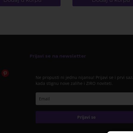
Dodaj u korpu
Dodaj u korpu
Prijavi se na newsletter
Ne propusti ni jednu nijansu! Prijavi se i prvi saz
kada stignu nove zalihe i ZIRO noviteti.
Prijavi se