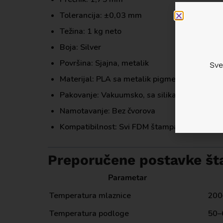
Tolerancija: ±0,03 mm
Težina: 1 kg neto
Boja: Silver
Površina: Sjajna, metalik
Sve
Materijal: PLA sa metalik pigmentima
Pakovanje: Vakuumsko, sa silika gelom
Namotavanje: Bez čvorova
Kompatibilnost: Svi FDM štampači
Preporučene postavke š
Parametar
Temperatura mlaznice
200
Temperatura podloge
50–