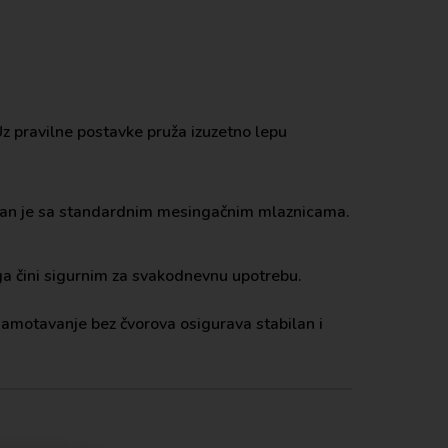
z pravilne postavke pruža izuzetno lepu
ilan je sa standardnim mesingačnim mlaznicama.
 ga čini sigurnim za svakodnevnu upotrebu.
namotavanje bez čvorova osigurava stabilan i