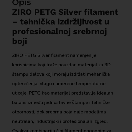
Opis
ZIRO PETG Silver filament
– tehnička izdržljivost u
profesionalnoj srebrnoj
boji
ZIRO PETG Silver filament namenjen je
korisnicima koji traže pouzdan materijal za 3D
štampu delova koji moraju izdržati mehanička
opterećenja, vlagu i umerene temperaturne
uticaje. PETG kao materijal predstavlja idealan
balans između jednostavne štampe i tehničke
otpornosti, dok srebrna boja daje modelima
neutralan, industrijski i profesionalan izgled.
Ovakva kombinacija čini filament pogodnim za