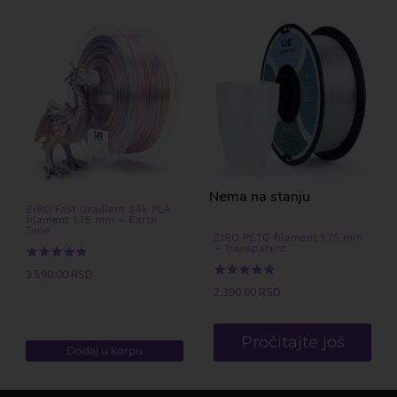
Nema na stanju
ZIRO Fast Gradient Silk PLA
filament 1.75 mm – Earth
Tone
ZIRO PETG filament 1.75 mm
– Transparent
Ocenjeno
3.590,00
RSD
sa
Ocenjeno
2.390,00
RSD
5.00
sa
od 5
5.00
od 5
Pročitajte još
Dodaj u korpu