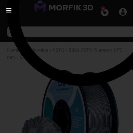
0
Home
/
Prodavnica
/
PETG
/
ZIRO PETG Filament 1.75
mm – Silver