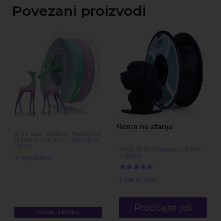
Povezani proizvodi
Nema na stanju
ZIRO Fast Gradient Matte PLA
filament 1.75 mm – Northern
Lights
ZIRO PETG filament 1,75 mm
– Black
3.490,00
RSD
Ocenjeno
2.390,00
RSD
sa
5.00
od 5
Pročitajte još
Dodaj u korpu