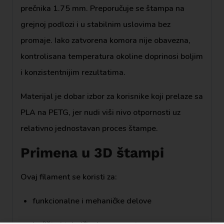
prečnika 1.75 mm. Preporučuje se štampa na
grejnoj podlozi i u stabilnim uslovima bez
promaje. Iako zatvorena komora nije obavezna,
kontrolisana temperatura okoline doprinosi boljim
i konzistentnijim rezultatima.
Materijal je dobar izbor za korisnike koji prelaze sa
PLA na PETG, jer nudi viši nivo otpornosti uz
relativno jednostavan proces štampe.
Primena u 3D štampi
Ovaj filament se koristi za:
funkcionalne i mehaničke delove