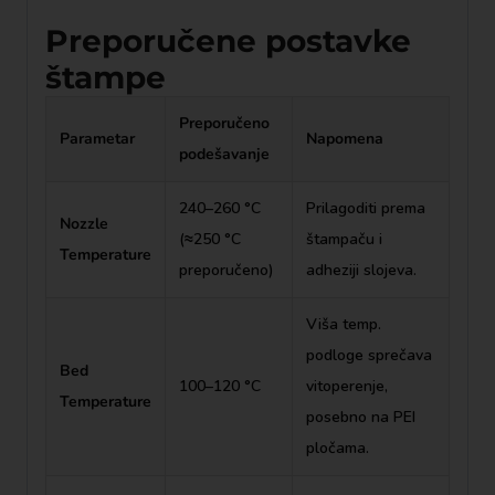
Preporučene postavke
štampe
Preporučeno
Parametar
Napomena
podešavanje
240–260 °C
Prilagoditi prema
Nozzle
(≈250 °C
štampaču i
Temperature
preporučeno)
adheziji slojeva.
Viša temp.
podloge sprečava
Bed
100–120 °C
vitoperenje,
Temperature
posebno na PEI
pločama.