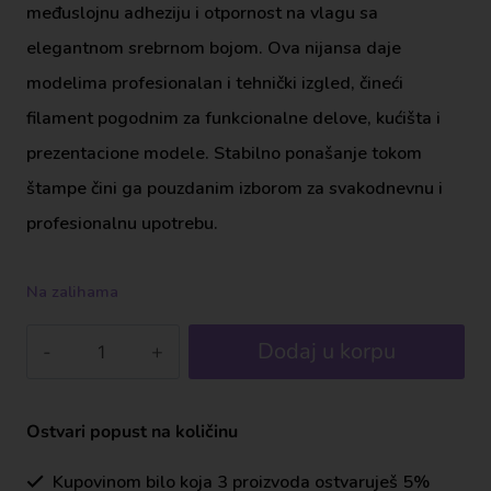
međuslojnu adheziju i otpornost na vlagu sa
elegantnom srebrnom bojom. Ova nijansa daje
modelima profesionalan i tehnički izgled, čineći
filament pogodnim za funkcionalne delove, kućišta i
prezentacione modele. Stabilno ponašanje tokom
štampe čini ga pouzdanim izborom za svakodnevnu i
profesionalnu upotrebu.
Na zalihama
Dodaj u korpu
Ostvari popust na količinu
Kupovinom bilo koja 3 proizvoda ostvaruješ 5%