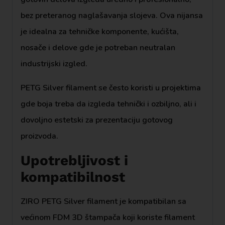
bez preteranog naglašavanja slojeva. Ova nijansa
je idealna za tehničke komponente, kućišta,
nosače i delove gde je potreban neutralan
industrijski izgled.
PETG Silver filament se često koristi u projektima
gde boja treba da izgleda tehnički i ozbiljno, ali i
dovoljno estetski za prezentaciju gotovog
proizvoda.
Upotrebljivost i
kompatibilnost
ZIRO PETG Silver filament je kompatibilan sa
većinom FDM 3D štampača koji koriste filament