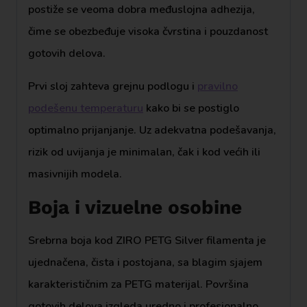
postiže se veoma dobra međuslojna adhezija,
čime se obezbeđuje visoka čvrstina i pouzdanost
gotovih delova.
Prvi sloj zahteva grejnu podlogu i
pravilno
podešenu temperaturu
kako bi se postiglo
optimalno prijanjanje. Uz adekvatna podešavanja,
rizik od uvijanja je minimalan, čak i kod većih ili
masivnijih modela.
Boja i vizuelne osobine
Srebrna boja kod ZIRO PETG Silver filamenta je
ujednačena, čista i postojana, sa blagim sjajem
karakterističnim za PETG materijal. Površina
gotovih delova izgleda uredno i profesionalno,