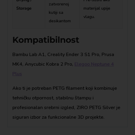
zatvorenoj
Storage
materijal upije
kutiji sa
vlagu.
desikantom
Kompatibilnost
Bambu Lab A1, Creality Ender 3 S1 Pro, Prusa
MK4, Anycubic Kobra 2 Pro,
Elegoo Neptune 4
Plus
Ako ti je potreban PETG filament koji kombinuje
tehničku otpornost, stabilnu štampu i
profesionalan srebrni izgled, ZIRO PETG Silver je
siguran izbor za funkcionalne 3D projekte.