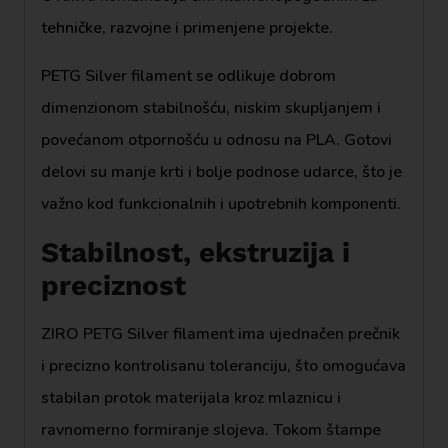
tehničke, razvojne i primenjene projekte.
PETG Silver filament se odlikuje dobrom
dimenzionom stabilnošću, niskim skupljanjem i
povećanom otpornošću u odnosu na PLA. Gotovi
delovi su manje krti i bolje podnose udarce, što je
važno kod funkcionalnih i upotrebnih komponenti.
Stabilnost, ekstruzija i
preciznost
ZIRO PETG Silver filament ima ujednačen prečnik
i precizno kontrolisanu toleranciju, što omogućava
stabilan protok materijala kroz mlaznicu i
ravnomerno formiranje slojeva. Tokom štampe