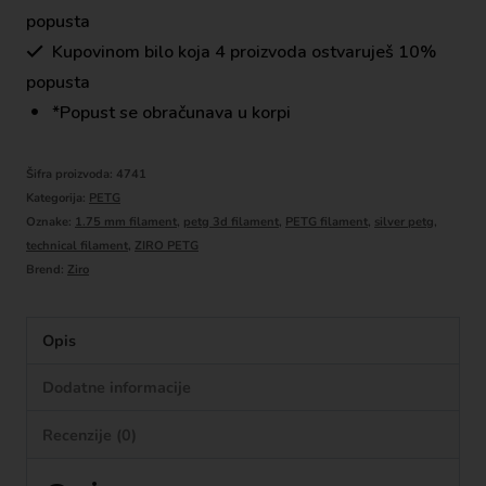
popusta
Kupovinom bilo koja 4 proizvoda ostvaruješ 10%
popusta
*Popust se obračunava u korpi
Šifra proizvoda:
4741
Kategorija:
PETG
Oznake:
1.75 mm filament
,
petg 3d filament
,
PETG filament
,
silver petg
,
technical filament
,
ZIRO PETG
Brend:
Ziro
Opis
Dodatne informacije
Recenzije (0)