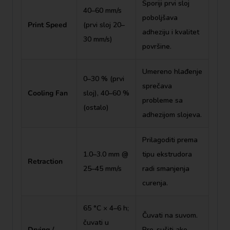
Sporiji prvi sloj
40–60 mm/s
poboljšava
Print Speed
(prvi sloj 20–
adheziju i kvalitet
30 mm/s)
površine.
Umereno hlađenje
0–30 % (prvi
sprečava
Cooling Fan
sloj), 40–60 %
probleme sa
(ostalo)
adhezijom slojeva.
Prilagoditi prema
1.0–3.0 mm @
tipu ekstrudora
Retraction
25–45 mm/s
radi smanjenja
curenja.
65 °C × 4–6 h;
Čuvati na suvom.
čuvati u
Drying /
Pre-sušiti ako