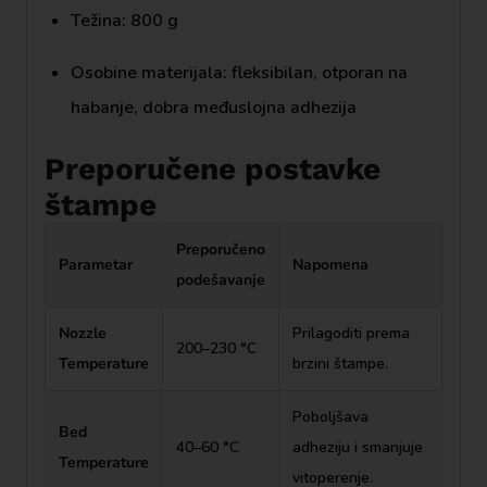
Težina: 800 g
Osobine materijala: fleksibilan, otporan na
habanje, dobra međuslojna adhezija
Preporučene postavke
štampe
Preporučeno
Parametar
Napomena
podešavanje
Nozzle
Prilagoditi prema
200–230 °C
Temperature
brzini štampe.
Poboljšava
Bed
40–60 °C
adheziju i smanjuje
Temperature
vitoperenje.