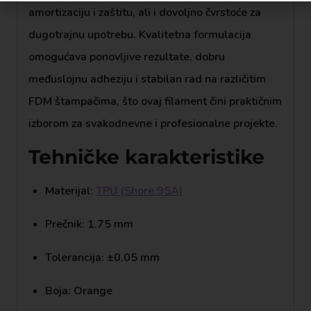
amortizaciju i zaštitu, ali i dovoljno čvrstoće za
dugotrajnu upotrebu. Kvalitetna formulacija
omogućava ponovljive rezultate, dobru
međuslojnu adheziju i stabilan rad na različitim
FDM štampačima, što ovaj filament čini praktičnim
izborom za svakodnevne i profesionalne projekte.
Tehničke karakteristike
Materijal:
TPU (Shore 95A)
Prečnik: 1.75 mm
Tolerancija: ±0.05 mm
Boja: Orange