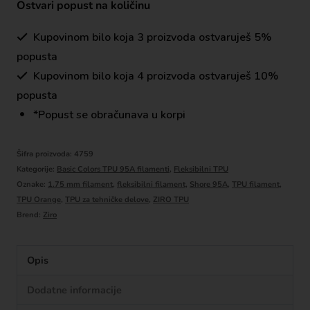
Ostvari popust na količinu
Kupovinom bilo koja 3 proizvoda ostvaruješ 5%
popusta
Kupovinom bilo koja 4 proizvoda ostvaruješ 10%
popusta
*Popust se obračunava u korpi
Šifra proizvoda:
4759
Kategorije:
Basic Colors TPU 95A filamenti
,
Fleksibilni TPU
Oznake:
1.75 mm filament
,
fleksibilni filament
,
Shore 95A
,
TPU filament
,
TPU Orange
,
TPU za tehničke delove
,
ZIRO TPU
Brend:
Ziro
Opis
Dodatne informacije