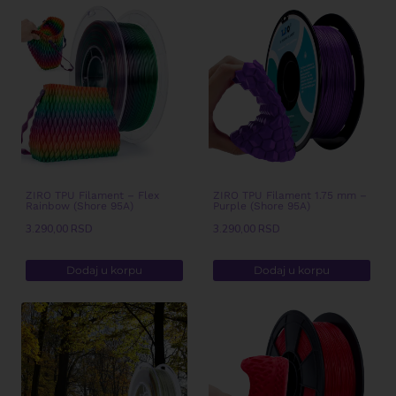
ZIRO TPU Filament – Flex
ZIRO TPU Filament 1.75 mm –
Rainbow (Shore 95A)
Purple (Shore 95A)
3.290,00
RSD
3.290,00
RSD
Dodaj u korpu
Dodaj u korpu