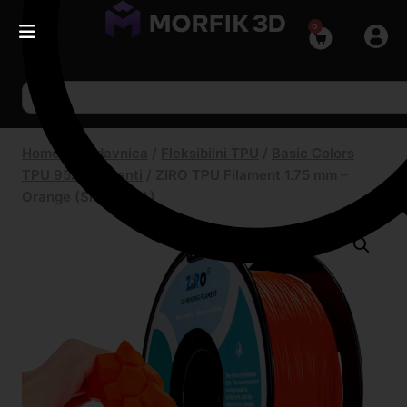
0
Home
/
Prodavnica
/
Fleksibilni TPU
/
Basic Colors
TPU 95A filamenti
/
ZIRO TPU Filament 1.75 mm –
Orange (Shore 95A)