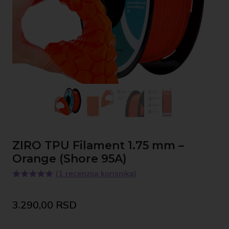
ZIRO TPU Filament 1.75 mm –
Orange (Shore 95A)
(
1
recenzija korisnika)
Ocenjeno
1
5.00
od 5
3.290,00
RSD
na osnovu
ocene
kupca