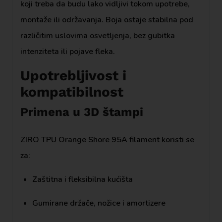
koji treba da budu lako vidljivi tokom upotrebe,
montaže ili održavanja. Boja ostaje stabilna pod
različitim uslovima osvetljenja, bez gubitka
intenziteta ili pojave fleka.
Upotrebljivost i
kompatibilnost
Primena u 3D štampi
ZIRO TPU Orange Shore 95A filament koristi se
za:
Zaštitna i fleksibilna kućišta
Gumirane držače, nožice i amortizere