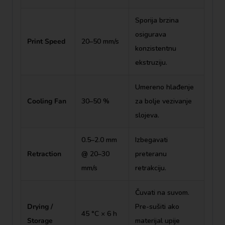
Sporija brzina
osigurava
Print Speed
20–50 mm/s
konzistentnu
ekstruziju.
Umereno hlađenje
Cooling Fan
30–50 %
za bolje vezivanje
slojeva.
0.5–2.0 mm
Izbegavati
Retraction
@ 20–30
preteranu
mm/s
retrakciju.
Čuvati na suvom.
Drying /
Pre-sušiti ako
45 °C × 6 h
Storage
materijal upije