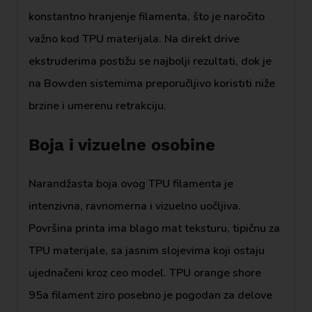
konstantno hranjenje filamenta, što je naročito
važno kod TPU materijala. Na direkt drive
ekstruderima postižu se najbolji rezultati, dok je
na Bowden sistemima preporučljivo koristiti niže
brzine i umerenu retrakciju.
Boja i vizuelne osobine
Narandžasta boja ovog TPU filamenta je
intenzivna, ravnomerna i vizuelno uočljiva.
Površina printa ima blago mat teksturu, tipičnu za
TPU materijale, sa jasnim slojevima koji ostaju
ujednačeni kroz ceo model. TPU orange shore
95a filament ziro posebno je pogodan za delove