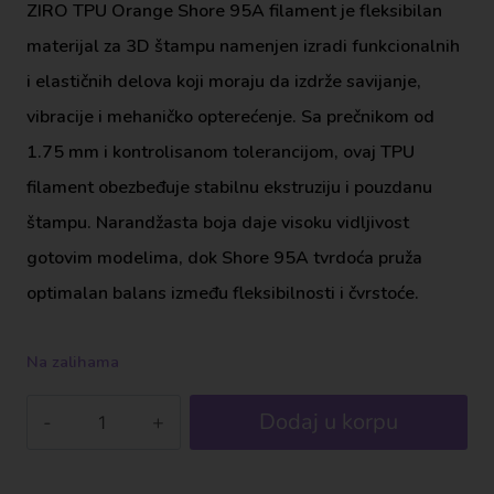
ZIRO TPU Orange Shore 95A filament je fleksibilan
materijal za 3D štampu namenjen izradi funkcionalnih
i elastičnih delova koji moraju da izdrže savijanje,
vibracije i mehaničko opterećenje. Sa prečnikom od
1.75 mm i kontrolisanom tolerancijom, ovaj TPU
filament obezbeđuje stabilnu ekstruziju i pouzdanu
štampu. Narandžasta boja daje visoku vidljivost
gotovim modelima, dok Shore 95A tvrdoća pruža
optimalan balans između fleksibilnosti i čvrstoće.
Na zalihama
Dodaj u korpu