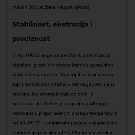
mehaničkih osobina i dugotrajnosti.
Stabilnost, ekstruzija i
preciznost
ZIRO TPU Orange Shore 95A filament pruža
stabilan i predvidiv proces štampe uz pravilno
podešene parametre. Materijal se ravnomerno
topi i prolazi kroz mlaznicu bez naglih promena
protoka, što smanjuje rizik od pod- ili
preekstruzije. Adhezija na grejnu podlogu je
pouzdana u preporučenom opsegu temperatura
od 40–60 °C, uz minimalnu pojavu uvijanja ivica.
Tolerancija prečnika od ±0.05 mm obezbeđuje