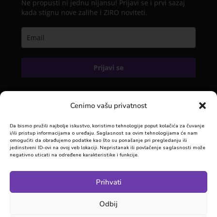
Ne propusti ni jednu nijansu! Prijavi se i prvi sazaj
kada stignu nove zalihe i ZIRO noviteti.
Prijavi se
Cenimo vašu privatnost
KONTAKT
Da bismo pružili najbolje iskustvo, koristimo tehnologije poput kolačića za čuvanje
info@morfik3d.rs
i/ili pristup informacijama o uređaju. Saglasnost sa ovim tehnologijama će nam
omogućiti da obrađujemo podatke kao što su ponašanje pri pregledanju ili
0637135495
jedinstveni ID-ovi na ovoj veb lokaciji. Nepristanak ili povlačenje saglasnosti može
negativno uticati na određene karakteristike i funkcije.
Niš, Srbija
Morfik 3D DOO
Prihvati
PIB: 115062513
Odbij
MB: 22110560