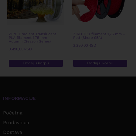
ZIRO Gradient Translucent
ZIRO TPU filament 1,75 mm –
PLA filament 1,75 mm –
Red (Shore 95A)
Autumn (Season Series)
3.290,00
RSD
3.490,00
RSD
Dodaj u korpu
Dodaj u korpu
INFORMACIJE
Početna
Prodavnica
Dostava