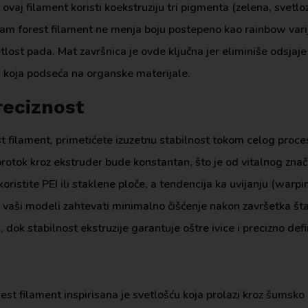
vaj filament koristi koekstruziju tri pigmenta (zelena, svetloz
eam forest filament ne menja boju postepeno kao rainbow varij
lost pada. Mat završnica je ovde ključna jer eliminiše odsjaje
 koja podseća na organske materijale.
preciznost
t filament, primetićete izuzetnu stabilnost tokom celog proce
otok kroz ekstruder bude konstantan, što je od vitalnog znača
oristite PEI ili staklene ploče, a tendencija ka uvijanju (warpi
će vaši modeli zahtevati minimalno čišćenje nakon završetka št
dok stabilnost ekstruzije garantuje oštre ivice i precizno def
st filament inspirisana je svetlošću koja prolazi kroz šumsko 