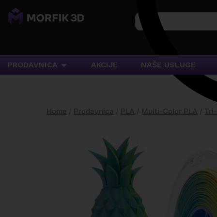
PRODAVNICA
AKCIJE
NAŠE USLUGE
Home
/
Prodavnica
/
PLA
/
Multi-Color PLA
/
Tri