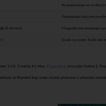
s
Ne preporučuje se za ultra b
Obezbeđuje čistu mat površin
 @ 25–45 mm/s
Prilagoditi radi smanjenja cur
 h
Čuvati na suvom. Sušiti ako ma
der 3 V2, Creality K1 Max,
Prusa MK4
, Anycubic Kobra 2, El
tlosti uz filament koji svaki model pretvara u vrhunsko umetni