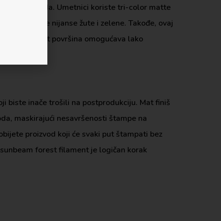
anih proizvoda. Umetnici koriste tri-color matte
otkrivaju nove nijanse žute i zelene. Takođe, ovaj
inu. Njegova mat površina omogućava lako
 biste inače trošili na postprodukciju. Mat finiš
voda, maskirajući nesavršenosti štampe na
ijete proizvod koji će svaki put štampati bez
 sunbeam forest filament je logičan korak