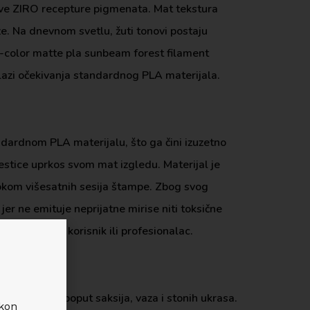
žljive ZIRO recepture pigmenata. Mat tekstura
ze. Na dnevnom svetlu, žuti tonovi postaju
ri-color matte pla sunbeam forest filament
ilazi očekivanja standardnog PLA materijala.
ndardnom PLA materijalu, što ga čini izuzetno
čestice uprkos svom mat izgledu. Materijal je
tokom višesatnih sesija štampe. Zbog svog
er ne emituje neprijatne mirise niti toksične
 li ste hobi korisnik ili profesionalac.
ih predmeta poput saksija, vaza i stonih ukrasa.
akon