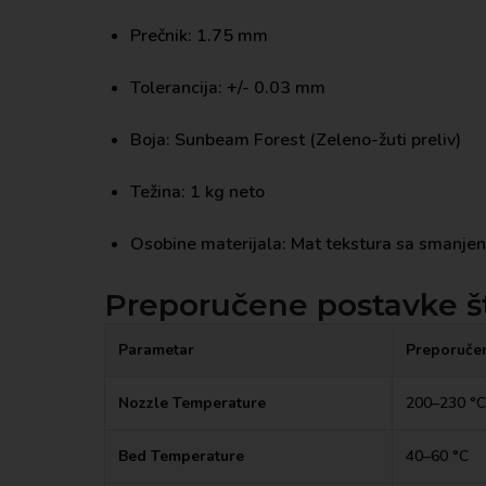
Prečnik:
1.
75 mm
Tolerancija:
+/- 0.
03 mm
Boja:
Sunbeam Forest (Zeleno-žuti preliv)
Težina:
1 kg neto
Osobine materijala: Mat tekstura sa smanjeni
Preporučene postavke 
Parametar
Preporuče
Nozzle Temperature
200–230 °C
Bed Temperature
40–60 °C