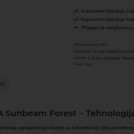
Kupovinom bilo koja 3 p
Kupovinom bilo koja 4 p
*Popust se obračunava u
Šifra proizvoda:
4851
Kategorije:
Tri-color Matte PLA
,
Mult
Oznake:
1.75 mm
,
3d štampa
,
Filame
Brend:
Ziro
(0)
A Sunbeam Forest – Tehnologija
tavlja najnaprednije rešenje za korisnike koji žele prirodne pr