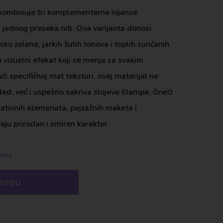
kombinuje tri komplementarne nijanse
 jednog preseka niti. Ova varijanta donosi
ko zelene, jarkih žutih tonova i toplih sunčanih
n vizuelni efekat koji se menja sa svakim
i specifičnoj mat teksturi, ovaj materijal ne
ed, već i uspešno sakriva slojeve štampe, čineći
ativnih elemenata, pejzažnih maketa i
aju prirodan i smiren karakter.
hama
korpu