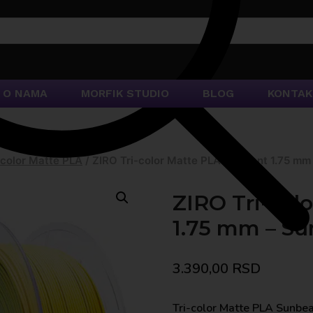
O NAMA
MORFIK STUDIO
BLOG
KONTAK
-color Matte PLA
/
ZIRO Tri-color Matte PLA Filament 1.75 mm
ZIRO Tri-col
1.75 mm – S
3.390,00
RSD
Tri-color Matte PLA Sunbea