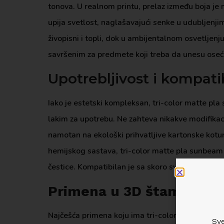
tonova. U realnom printu, prelaz između boja je m
upija svetlost, naglašavajući senke u udubljenji
živopisni i topli, dok u ambijentalnom osvetljen
savršenim za predmete koji treba da unesu osećaj
Upotrebljivost i kompati
Iako je estetski kompleksan, tri-color matte pla
lakim za upotrebu. Ne zahteva nikakve modifikaci
namotan na ekološki prihvatljive kartonske kot
hemijskog sastava, tri-color matte pla sunbeam f
čestice. Kompatibilan je sa skoro svim FDM uređaj
Primena u 3D štampi
Najčešća primena koju ima tri-color matte pla su
Sve