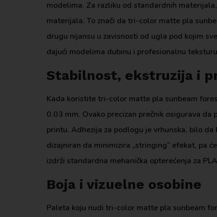
modelima. Za razliku od standardnih materijala, o
materijala. To znači da tri-color matte pla sunb
drugu nijansu u zavisnosti od ugla pod kojim svet
dajući modelima dubinu i profesionalnu teksturu
Stabilnost, ekstruzija i 
Kada koristite tri-color matte pla sunbeam fores
0.03 mm. Ovako precizan prečnik osigurava da pr
printu. Adhezija za podlogu je vrhunska, bilo da k
dizajniran da minimizira „stringing“ efekat, pa 
izdrži standardna mehanička opterećenja za PLA, 
Boja i vizuelne osobine
Paleta koju nudi tri-color matte pla sunbeam fore