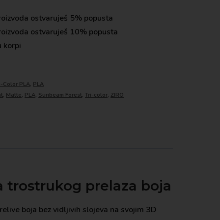
roizvoda ostvaruješ 5% popusta
roizvoda ostvaruješ 10% popusta
 korpi
i-Color PLA
,
PLA
nt
,
Matte
,
PLA
,
Sunbeam Forest
,
Tri-color
,
ZIRO
 trostrukog prelaza boja
elive boja bez vidljivih slojeva na svojim 3D