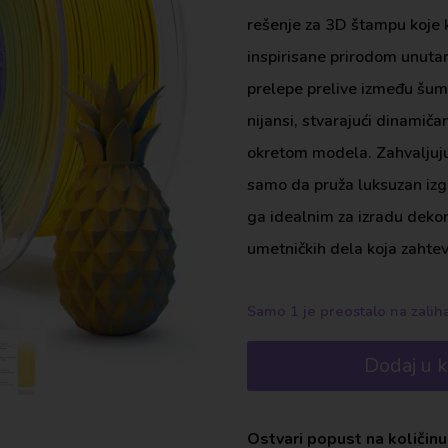
rešenje za 3D štampu koje 
inspirisane prirodom unutar
prelepe prelive između šums
nijansi, stvarajući dinamiča
okretom modela. Zahvaljujuć
samo da pruža luksuzan izgl
ga idealnim za izradu dekor
umetničkih dela koja zahtev
Samo 1 je preostalo na zali
Dodaj u 
Ostvari popust na količinu