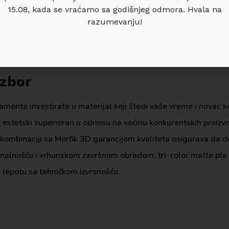
t je unikatan, što ga čini omiljenim među prodavcima 3D štamp
15.08, kada se vraćamo sa godišnjeg odmora. Hvala na
razumevanju!
ura i zmajeva (articulated models) jer pokretni delovi stalno 
ejzažnu arhitekturu gde prirodni tonovi verno simuliraju okol
 za portfolio radove ili prodaju putem online platformi.
izbor
enta investirate u materijal koji štedi vaše vreme i novac koji
je estetski superioran u odnosu na većinu konkurentskih proiz
ombinaciji sa Morfik 3D garancijom kvaliteta osigurava da dob
iginalnošću i vrhunskom završnom obradom, tri-color matte pla
u lepotu sa tehničkom izvrsnošću.