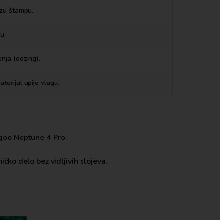
rzu štampu.
u.
enja (oozing).
terijal upije vlagu.
egoo Neptune 4 Pro.
čko delo bez vidljivih slojeva.