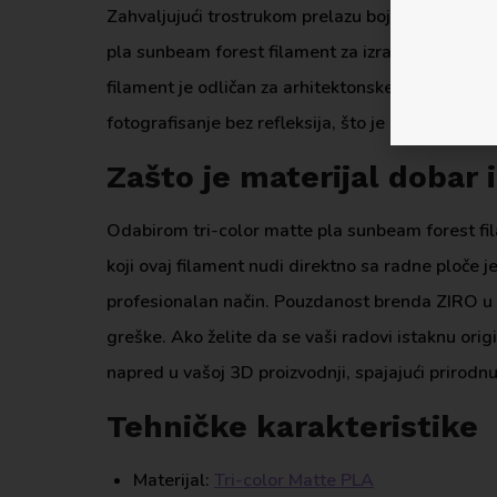
Zahvaljujući trostrukom prelazu boja, svaki prin
pla sunbeam forest filament za izradu fantasy fig
filament je odličan za arhitektonske modele i p
fotografisanje bez refleksija, što je neprocenjivo
Zašto je materijal dobar 
Odabirom tri-color matte pla sunbeam forest filam
koji ovaj filament nudi direktno sa radne ploče 
profesionalan način. Pouzdanost brenda ZIRO u k
greške. Ako želite da se vaši radovi istaknu or
napred u vašoj 3D proizvodnji, spajajući prirodn
Tehničke karakteristike
Materijal:
Tri-color Matte PLA