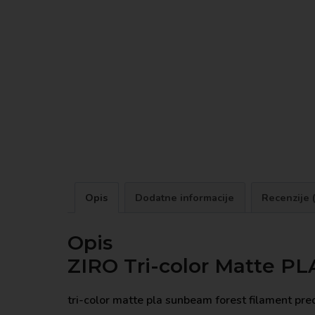
Opis
Dodatne informacije
Recenzije 
Opis
ZIRO Tri-color Matte PL
tri-color matte pla sunbeam forest filament preds