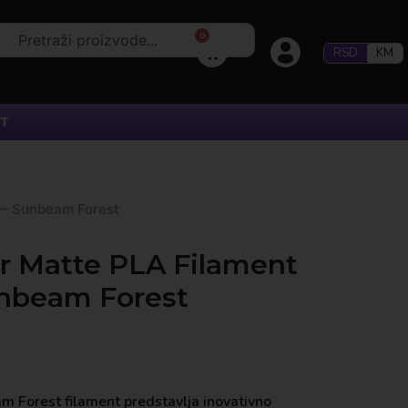
0
RSD
KM
T
 – Sunbeam Forest
or Matte PLA Filament
unbeam Forest
m Forest filament predstavlja inovativno