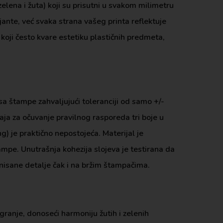
elena i žuta) koji su prisutni u svakom milimetru
ante, već svaka strana vašeg printa reflektuje
 koji često kvare estetiku plastičnih predmeta,
sa štampe zahvaljujući toleranciji od samo +/-
ja za očuvanje pravilnog rasporeda tri boje u
ng) je praktično nepostojeća. Materijal je
ampe. Unutrašnja kohezija slojeva je testirana da
inisane detalje čak i na bržim štampačima.
granje, donoseći harmoniju žutih i zelenih