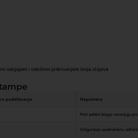
m odsjajem i odličnim prikrivanjem linija slojeva
štampe
no podešavanje
Napomena
Mat aditivi blago smanjuju pro
Osigurava ujednačenu adhezij