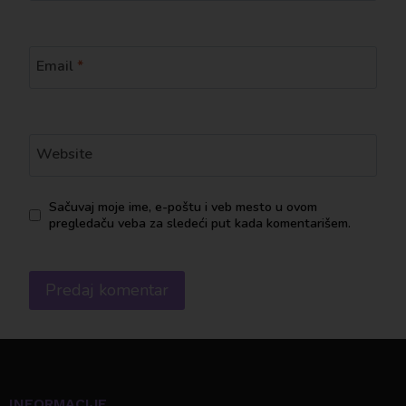
Email
*
Website
Sačuvaj moje ime, e-poštu i veb mesto u ovom
pregledaču veba za sledeći put kada komentarišem.
INFORMACIJE