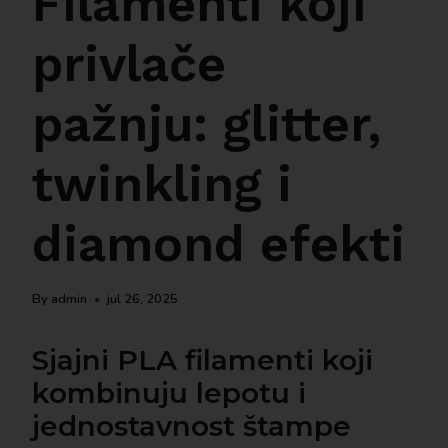
Filamenti koji
privlače
pažnju: glitter,
twinkling i
diamond efekti
By
admin
jul 26, 2025
Sjajni PLA filamenti koji
kombinuju lepotu i
jednostavnost štampe