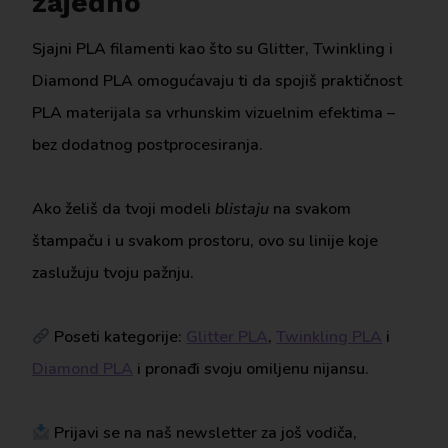
zajedno
Sjajni PLA filamenti kao što su Glitter, Twinkling i
Diamond PLA omogućavaju ti da spojiš praktičnost
PLA materijala sa vrhunskim vizuelnim efektima –
bez dodatnog postprocesiranja.
Ako želiš da tvoji modeli
blistaju
na svakom
štampaču i u svakom prostoru, ovo su linije koje
zaslužuju tvoju pažnju.
Poseti kategorije:
Glitter PLA
,
Twinkling PLA
i
Diamond PLA
i pronađi svoju omiljenu nijansu.
Prijavi se na naš newsletter za još vodiča,