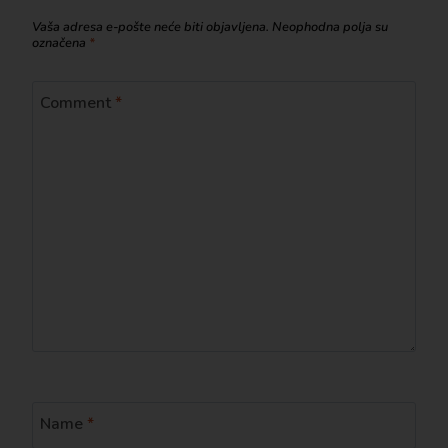
Vaša adresa e-pošte neće biti objavljena.
Neophodna polja su
označena
*
Comment
*
Name
*