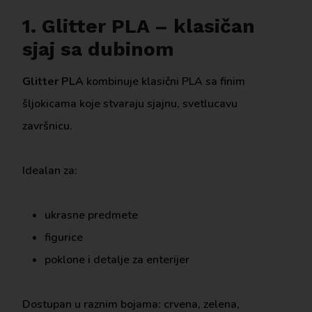
1. Glitter PLA – klasičan
sjaj sa dubinom
Glitter PLA
kombinuje klasični PLA sa finim
šljokicama koje stvaraju sjajnu, svetlucavu
završnicu.
Idealan za:
ukrasne predmete
figurice
poklone i detalje za enterijer
Dostupan u raznim bojama: crvena, zelena,