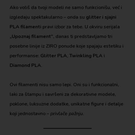
Ako voliš da tvoji modeli ne samo funkcionišu, već i
izgledaju spektakularno – onda su
glitter i sjajni
PLA filamenti
pravi izbor za tebe. U okviru serijala
„Upoznaj filament“
, danas ti predstavljamo tri
posebne linije iz ZIRO ponude koje spajaju estetiku i
performanse:
Glitter PLA
,
Twinkling PLA
i
Diamond PLA
.
Ovi filamenti nisu samo lepi. Oni su i funkcionalni,
laki za štampu i savršeni za dekorativne modele,
poklone, luksuzne dodatke, unikatne figure i detalje
koji jednostavno –
privlače pažnju
.