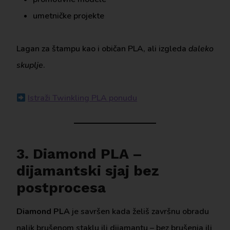
umetničke projekte
Lagan za štampu kao i običan PLA, ali izgleda
daleko
skuplje
.
Istraži Twinkling PLA ponudu
3. Diamond PLA –
dijamantski sjaj bez
postprocesa
Diamond PLA
je savršen kada želiš završnu obradu
nalik brušenom staklu ili dijamantu – bez brušenja ili