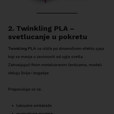
2. Twinkling PLA –
svetlucanje u pokretu
Twinkling PLA
se ističe po dinamičnom efektu sjaja
koji se menja u zavisnosti od ugla svetla.
Zahvaljujući finim metaliziranim česticama, modeli
deluju življe i bogatije.
Preporučuje se za:
luksuzne ambalaže
promotivne modele