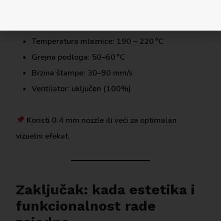
Preporučena podešavanja
štampe:
Temperatura mlaznice: 190 – 220 °C
Grejna podloga: 50–60 °C
Brzina štampe: 30–90 mm/s
Ventilator: uključen (100%)
Koristi 0.4 mm nozzle ili veći za optimalan
vizuelni efekat.
Zaključak: kada estetika i
funkcionalnost rade